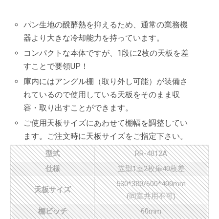
パン生地の醗酵熱を抑えるため、通常の業務機
器より大きな冷却能力を持っています。
コンパクトな本体ですが、1段に2枚の天板を差
すことで要領UP！
庫内にはアングル棚（取り外し可能）が装備さ
れているので使用している天板をそのまま収
容・取り出すことができます。
ご使用天板サイズにあわせて棚幅を調整してい
ます。ご注文時に天板サイズをご指定下さい。
型式
RR-4012A
仕様
立型1室2枚扉40枚差
530*380/600*400mm
天板サイズ
(同室共用不可)
棚ピッチ
60mm