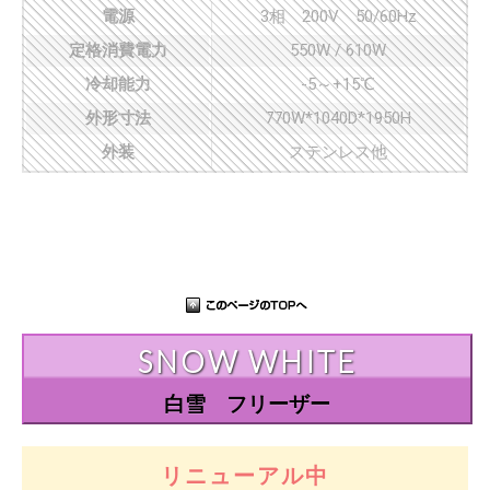
電源
3相 200V 50/60Hz
定格消費電力
550W / 610W
冷却能力
-5～+15℃
外形寸法
770W*1040D*1950H
外装
ステンレス他
SNOW WHITE
白雪 フリーザー
リニューアル中