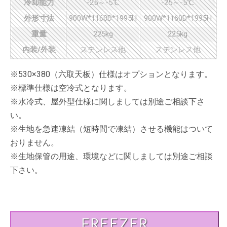
冷却能力
-25～-5℃
-25～-5℃
外形寸法
900W*1160D*1995H
900W*1160D*1995H
重量
225kg
225kg
内装/外装
ステンレス他
ステンレス他
※530×380（六取天板）仕様はオプションとなります。
※標準仕様は空冷式となります。
※水冷式、屋外型仕様に関しましては別途ご相談下さ
い。
※生地を急速凍結（短時間で凍結）させる機能はついて
おりません。
※生地保管の用途、環境などに関しましては別途ご相談
下さい。
FREEZER