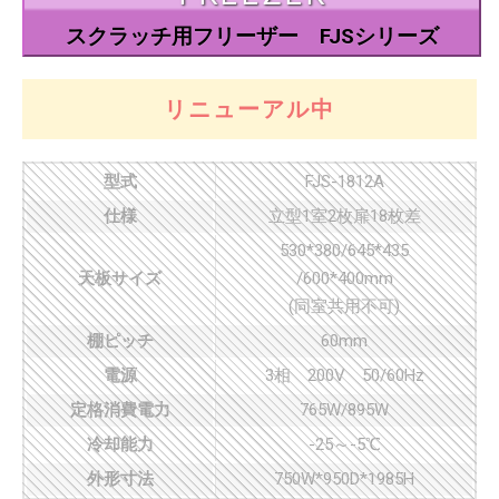
スクラッチ用フリーザー FJSシリーズ
リニューアル中
型式
FJS-1812A
仕様
立型1室2枚扉18枚差
530*380/645*435
天板サイズ
/600*400mm
(同室共用不可)
棚ピッチ
60mm
電源
3相 200V 50/60Hz
定格消費電力
765W/895W
冷却能力
-25～-5℃
外形寸法
750W*950D*1985H