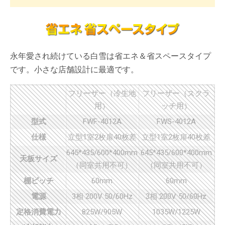
永年愛され続けている白雪は省エネ＆省スペースタイプ
です。小さな店舗設計に最適です。
フリーザー（冷生地
フリーザー（スクラ
用）
ッチ用）
型式
FWF-4012A
FWS-4012A
仕様
立型1室2枚扉40枚差
立型1室2枚扉40枚差
645*435/600*400mm
645*435/600*400mm
天板サイズ
（同室共用不可）
（同室共用不可）
棚ピッチ
60mm
60mm
電源
3相 200V 50/60Hz
3相 200V 50/60Hz
定格消費電力
825W/905W
1035W/1225W